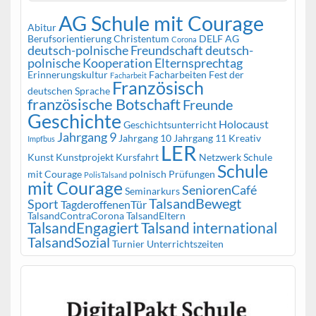
AG Schule mit Courage
Abitur
Berufsorientierung
Christentum
DELF AG
Corona
deutsch-polnische Freundschaft
deutsch-
polnische Kooperation
Elternsprechtag
Erinnerungskultur
Facharbeiten
Fest der
Facharbeit
Französisch
deutschen Sprache
französische Botschaft
Freunde
Geschichte
Holocaust
Geschichtsunterricht
Jahrgang 9
Jahrgang 10
Jahrgang 11
Kreativ
Impfbus
LER
Kunst
Kunstprojekt
Kursfahrt
Netzwerk Schule
Schule
mit Courage
polnisch
Prüfungen
PolisTalsand
mit Courage
SeniorenCafé
Seminarkurs
TalsandBewegt
Sport
TagderoffenenTür
TalsandContraCorona
TalsandEltern
TalsandEngagiert
Talsand international
TalsandSozial
Turnier
Unterrichtszeiten