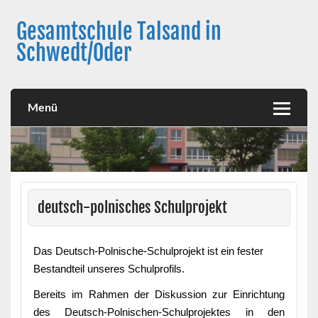
Skip
to
Gesamtschule Talsand in
content
Schwedt/Oder
Menü
deutsch-polnisches Schulprojekt
Das Deutsch-Polnische-Schulprojekt ist ein fester
Bestandteil unseres Schulprofils.
Bereits im Rahmen der Diskussion zur Einrichtung
des Deutsch-Polnischen-Schulprojektes in den