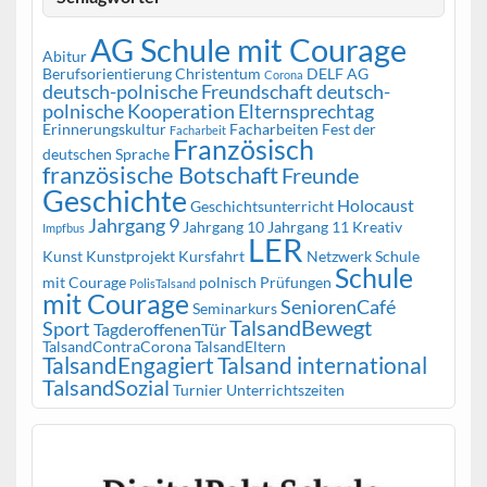
AG Schule mit Courage
Abitur
Berufsorientierung
Christentum
DELF AG
Corona
deutsch-polnische Freundschaft
deutsch-
polnische Kooperation
Elternsprechtag
Erinnerungskultur
Facharbeiten
Fest der
Facharbeit
Französisch
deutschen Sprache
französische Botschaft
Freunde
Geschichte
Holocaust
Geschichtsunterricht
Jahrgang 9
Jahrgang 10
Jahrgang 11
Kreativ
Impfbus
LER
Kunst
Kunstprojekt
Kursfahrt
Netzwerk Schule
Schule
mit Courage
polnisch
Prüfungen
PolisTalsand
mit Courage
SeniorenCafé
Seminarkurs
TalsandBewegt
Sport
TagderoffenenTür
TalsandContraCorona
TalsandEltern
TalsandEngagiert
Talsand international
TalsandSozial
Turnier
Unterrichtszeiten