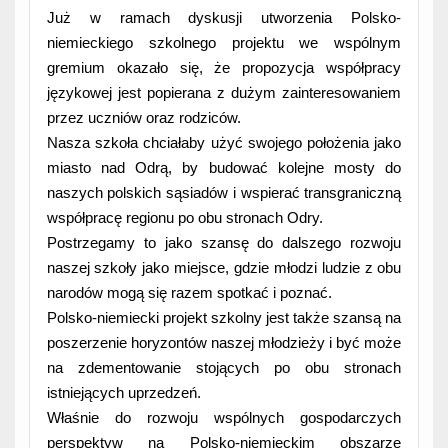
Już w ramach dyskusji utworzenia Polsko-
niemieckiego szkolnego projektu we wspólnym
gremium okazało się, że propozycja współpracy
językowej jest popierana z dużym zainteresowaniem
przez uczniów oraz rodziców.
Nasza szkoła chciałaby użyć swojego położenia jako
miasto nad Odrą, by budować kolejne mosty do
naszych polskich sąsiadów i wspierać transgraniczną
współpracę regionu po obu stronach Odry.
Postrzegamy to jako szansę do dalszego rozwoju
naszej szkoły jako miejsce, gdzie młodzi ludzie z obu
narodów mogą się razem spotkać i poznać.
Polsko-niemiecki projekt szkolny jest także szansą na
poszerzenie horyzontów naszej młodzieży i być może
na zdementowanie stojących po obu stronach
istniejących uprzedzeń.
Właśnie do rozwoju wspólnych gospodarczych
perspektyw na Polsko-niemieckim obszarze