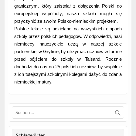
granicznym, który zaistniał z dołączenia Polski do
europejskiej wspólnoty, nasza szkoła mogła się
przyczynić ze swoim Polsko-niemieckim projektem.
Polskie lekcje są udzielane na wszystkich etapach
szkoły przez polskich pedagogów. W odpowiedzi, nasi
niemieccy nauczyciele uczą w naszej szkole
partnerskiej w Gryfinie, by utrzymać uczniów w formie
przed pójściem do szkoły w Talsand. Rocznie
dochodzi do nas do 25 polskich uczniów, by wspólnie
z ich tutejszymi szkolnymi kolegami dążyć do zdania
niemieckiej matury.
Schlagwörter