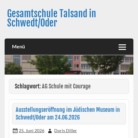
Skip
to
Gesamtschule Talsand in
content
Schwedt/Oder
Menü
Schlagwort:
AG Schule mit Courage
Ausstellungseröffnung im Jüdischen Museum in
Schwedt/Oder am 24.06.2026
25. Juni 2026
Doris Diller