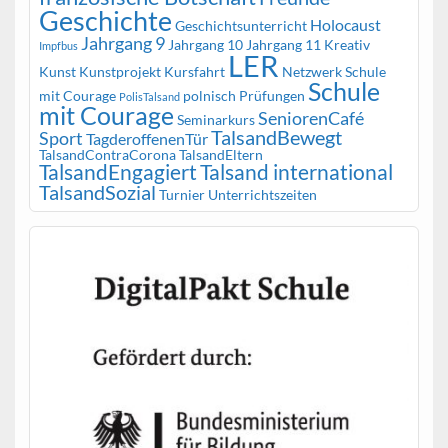
Geschichte
Holocaust
Geschichtsunterricht
Jahrgang 9
Jahrgang 10
Jahrgang 11
Kreativ
Impfbus
LER
Kunst
Kunstprojekt
Kursfahrt
Netzwerk Schule
Schule
mit Courage
polnisch
Prüfungen
PolisTalsand
mit Courage
SeniorenCafé
Seminarkurs
TalsandBewegt
Sport
TagderoffenenTür
TalsandContraCorona
TalsandEltern
TalsandEngagiert
Talsand international
TalsandSozial
Turnier
Unterrichtszeiten