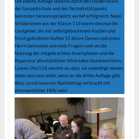
Die zweite Auflage unseres durch den Förderverein
der Gesamtschule und den Technikstützpunkt
betreuten Seniorenprojekts verlief erfolgreich. Neun
Schülerinnen aus der Klasse 11d waren diesmal die
Gastgeber, die mit selbstgebackenem Kuchen und
frisch gebrühtem Kaffee 15 ältere Damen und einen
Herrn betreuten und viele Fragen rund um die
Nutzung der mitgebrachten Smartphones und die
Reparatur altertümlicher Miniradios beantworteten.
Leonie Ulm,11d, merkte an, dass sie unbedingt wieder
dabei sein sein wolle, wenn es die dritte Auflage gibt.
Also: so toll kann ein Nachmittag verbracht mit
ehrenamtlicher Hilfe sein!