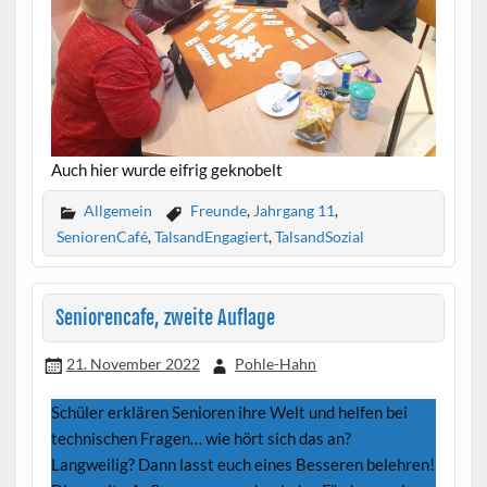
Auch hier wurde eifrig geknobelt
Allgemein
Freunde
,
Jahrgang 11
,
SeniorenCafé
,
TalsandEngagiert
,
TalsandSozial
Seniorencafe, zweite Auflage
21. November 2022
Pohle-Hahn
Schüler erklären Senioren ihre Welt und helfen bei
technischen Fragen… wie hört sich das an?
Langweilig? Dann lasst euch eines Besseren belehren!