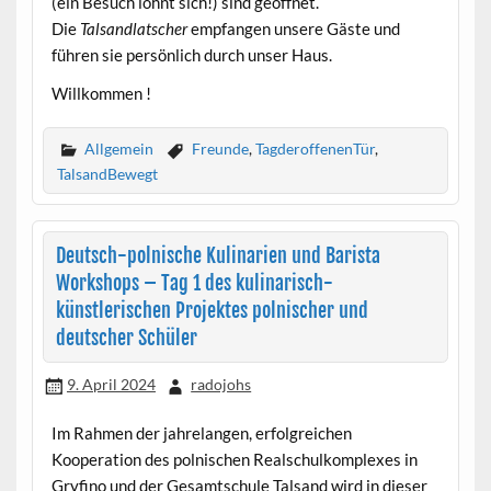
(ein Besuch lohnt sich!) sind geöffnet.
Die
Talsandlatscher
empfangen unsere Gäste und
führen sie persönlich durch unser Haus.
Willkommen !
Allgemein
Freunde
,
TagderoffenenTür
,
TalsandBewegt
Deutsch-polnische Kulinarien und Barista
Workshops – Tag 1 des kulinarisch-
künstlerischen Projektes polnischer und
deutscher Schüler
9. April 2024
radojohs
Im Rahmen der jahrelangen, erfolgreichen
Kooperation des polnischen Realschulkomplexes in
Gryfino und der Gesamtschule Talsand wird in dieser