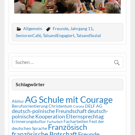
Allgemein
Freunde
,
Jahrgang 11
,
SeniorenCafé
,
TalsandEngagiert
,
TalsandSozial
Schlagwörter
AG Schule mit Courage
Abitur
Berufsorientierung
Christentum
DELF AG
Corona
deutsch-polnische Freundschaft
deutsch-
polnische Kooperation
Elternsprechtag
Erinnerungskultur
Facharbeiten
Fest der
Facharbeit
Französisch
deutschen Sprache
französische Botschaft
Freunde