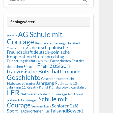
Schlagwörter
AG Schule mit
Abitur
Courage
Berufsorientierung
Christentum
deutsch-polnische
DELF AG
Corona
Freundschaft
deutsch-polnische
Kooperation
Elternsprechtag
Erinnerungskultur
Facharbeiten
Fest der
Facharbeit
Französisch
deutschen Sprache
französische Botschaft
Freunde
Geschichte
Geschichtsunterricht
Jahrgang 9
Holocaust
Jahrgang 10
Impfbus
Jahrgang 11
Kreativ
Kunst
Kunstprojekt
Kursfahrt
LER
Netzwerk Schule mit Courage
PolisTalsand
Schule mit
polnisch
Prüfungen
Courage
SeniorenCafé
Seminarkurs
TalsandBewegt
Sport
TagderoffenenTür