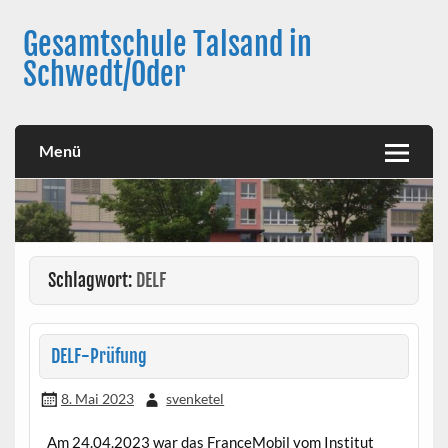
Skip
to
Gesamtschule Talsand in
content
Schwedt/Oder
Menü
Schlagwort:
DELF
DELF-Prüfung
8. Mai 2023
svenketel
Am 24.04.2023 war das FranceMobil vom Institut