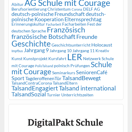
AG Schule mit Courage
Abitur
Berufsorientierung
Christentum
DELF AG
Corona
deutsch-polnische Freundschaft
deutsch-
polnische Kooperation
Elternsprechtag
Erinnerungskultur
Facharbeiten
Fest der
Facharbeit
Französisch
deutschen Sprache
französische Botschaft
Freunde
Geschichte
Holocaust
Geschichtsunterricht
Jahrgang 9
Jahrgang 10
Jahrgang 11
Kreativ
Impfbus
LER
Kunst
Kunstprojekt
Kursfahrt
Netzwerk Schule
Schule
mit Courage
polnisch
Prüfungen
PolisTalsand
mit Courage
SeniorenCafé
Seminarkurs
TalsandBewegt
Sport
TagderoffenenTür
TalsandContraCorona
TalsandEltern
TalsandEngagiert
Talsand international
TalsandSozial
Turnier
Unterrichtszeiten