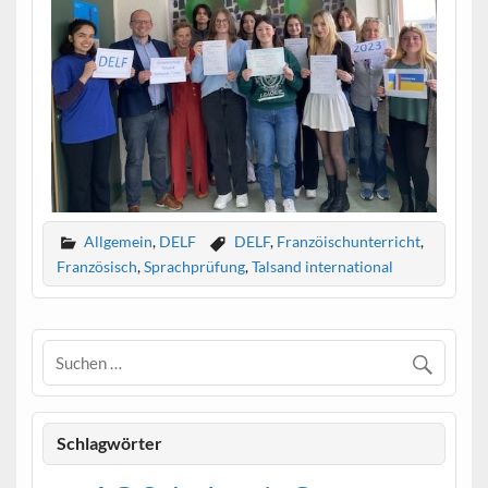
Allgemein
,
DELF
DELF
,
Franzöischunterricht
,
Französisch
,
Sprachprüfung
,
Talsand international
Schlagwörter