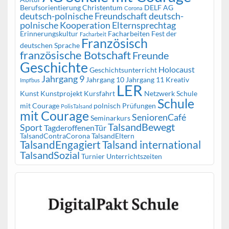
Berufsorientierung
Christentum
DELF AG
Corona
deutsch-polnische Freundschaft
deutsch-
polnische Kooperation
Elternsprechtag
Erinnerungskultur
Facharbeiten
Fest der
Facharbeit
Französisch
deutschen Sprache
französische Botschaft
Freunde
Geschichte
Holocaust
Geschichtsunterricht
Jahrgang 9
Jahrgang 10
Jahrgang 11
Kreativ
Impfbus
LER
Kunst
Kunstprojekt
Kursfahrt
Netzwerk Schule
Schule
mit Courage
polnisch
Prüfungen
PolisTalsand
mit Courage
SeniorenCafé
Seminarkurs
TalsandBewegt
Sport
TagderoffenenTür
TalsandContraCorona
TalsandEltern
TalsandEngagiert
Talsand international
TalsandSozial
Turnier
Unterrichtszeiten