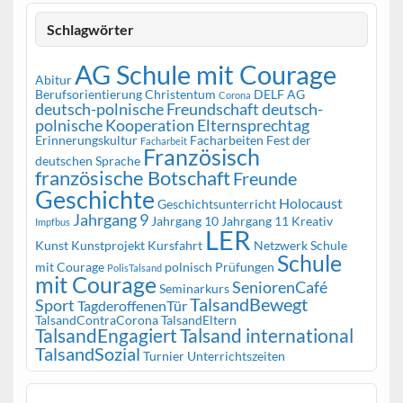
Schlagwörter
AG Schule mit Courage
Abitur
Berufsorientierung
Christentum
DELF AG
Corona
deutsch-polnische Freundschaft
deutsch-
polnische Kooperation
Elternsprechtag
Erinnerungskultur
Facharbeiten
Fest der
Facharbeit
Französisch
deutschen Sprache
französische Botschaft
Freunde
Geschichte
Holocaust
Geschichtsunterricht
Jahrgang 9
Jahrgang 10
Jahrgang 11
Kreativ
Impfbus
LER
Kunst
Kunstprojekt
Kursfahrt
Netzwerk Schule
Schule
mit Courage
polnisch
Prüfungen
PolisTalsand
mit Courage
SeniorenCafé
Seminarkurs
TalsandBewegt
Sport
TagderoffenenTür
TalsandContraCorona
TalsandEltern
TalsandEngagiert
Talsand international
TalsandSozial
Turnier
Unterrichtszeiten