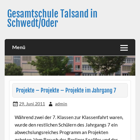
Skip
to
Gesamtschule Talsand in
content
Schwedt/Oder
Menü
Projekte – Projekte – Projekte im Jahrgang 7
29. Juni 2011
admin
Während zwei der 7. Klassen zur Klassenfahrt waren,
wurde den restlichen Schülern des Jahrgangs 7 ein
abwechslungsreiches Programm an Projekten
geboten. Vom Besuch des Berliner Sealifes und des