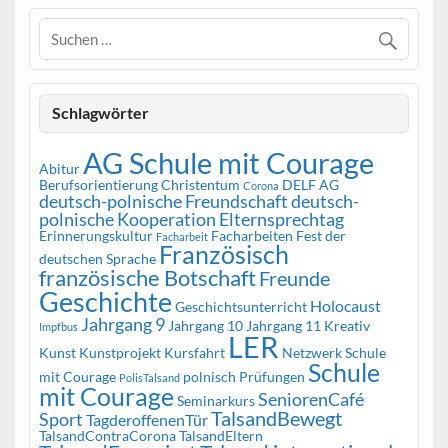
Schlagwörter
AG Schule mit Courage
Abitur
Berufsorientierung
Christentum
DELF AG
Corona
deutsch-polnische Freundschaft
deutsch-
polnische Kooperation
Elternsprechtag
Erinnerungskultur
Facharbeiten
Fest der
Facharbeit
Französisch
deutschen Sprache
französische Botschaft
Freunde
Geschichte
Holocaust
Geschichtsunterricht
Jahrgang 9
Jahrgang 10
Jahrgang 11
Kreativ
Impfbus
LER
Kunst
Kunstprojekt
Kursfahrt
Netzwerk Schule
Schule
mit Courage
polnisch
Prüfungen
PolisTalsand
mit Courage
SeniorenCafé
Seminarkurs
TalsandBewegt
Sport
TagderoffenenTür
TalsandContraCorona
TalsandEltern