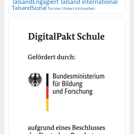
TalsandEngagiert
Talsand international
TalsandSozial
Turnier
Unterrichtszeiten