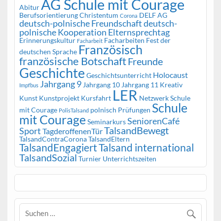
AG Schule mit Courage
Abitur
Berufsorientierung
Christentum
DELF AG
Corona
deutsch-polnische Freundschaft
deutsch-
polnische Kooperation
Elternsprechtag
Erinnerungskultur
Facharbeiten
Fest der
Facharbeit
Französisch
deutschen Sprache
französische Botschaft
Freunde
Geschichte
Holocaust
Geschichtsunterricht
Jahrgang 9
Jahrgang 10
Jahrgang 11
Kreativ
Impfbus
LER
Kunst
Kunstprojekt
Kursfahrt
Netzwerk Schule
Schule
mit Courage
polnisch
Prüfungen
PolisTalsand
mit Courage
SeniorenCafé
Seminarkurs
TalsandBewegt
Sport
TagderoffenenTür
TalsandContraCorona
TalsandEltern
TalsandEngagiert
Talsand international
TalsandSozial
Turnier
Unterrichtszeiten