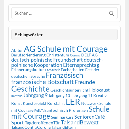
Schlagwörter
AG Schule mit Courage
Abitur
Berufsorientierung
Christentum
DELF AG
Corona
deutsch-polnische Freundschaft
deutsch-
polnische Kooperation
Elternsprechtag
Erinnerungskultur
Facharbeiten
Fest der
Facharbeit
Französisch
deutschen Sprache
französische Botschaft
Freunde
Geschichte
Holocaust
Geschichtsunterricht
Jahrgang 9
Jahrgang 10
Jahrgang 11
Kreativ
Impfbus
LER
Kunst
Kunstprojekt
Kursfahrt
Netzwerk Schule
Schule
mit Courage
polnisch
Prüfungen
PolisTalsand
mit Courage
SeniorenCafé
Seminarkurs
TalsandBewegt
Sport
TagderoffenenTür
TalsandContraCorona
TalsandEltern