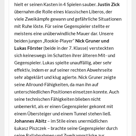
hielt er seinen Kasten in 4 Spielen sauber.
Justin Zick
übernahm die Rolle eines klassischen Liberos, der
viele Zweikämpfe gewann und gefährliche Situationen
mit Ruhe löste. Für seine Gegenspieler stellte er
meistens eine unüberwindliche Mauer dar. Unsere
beiden jungen „Rookie-Player“
Nick Gruner und
Lukas Förster
(beide in der 7. Klasse) versteckten
sich keineswegs im Schatten ihrer älteren Mit- und
Gegenspieler. Lukas spielte unauffällig, aber sehr
effektiv, indem er auf seiner rechten Abwehrseite
sehr abgeklärt und klug agierte. Nick Gruner zeigte
seine Allround-Fähigkeiten, da man ihn auf
unterschiedlichen Positionen einsetzen konnte. Auch
seine technischen Fähigkeiten blieben nicht
unbemerkt, als er einen Gegenspieler gekonnt mit
einem Übersteiger und einem Tunnel stehen ließ.
Johannes Abitz
– im Stile eines unermüdlichen
Łukasz Piszczek – brachte seine Gegenspieler durch
seine Ballabnahmen und Zweikampstärke zur