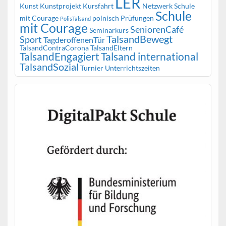
LER
Kunst
Kunstprojekt
Kursfahrt
Netzwerk Schule
Schule
mit Courage
polnisch
Prüfungen
PolisTalsand
mit Courage
SeniorenCafé
Seminarkurs
TalsandBewegt
Sport
TagderoffenenTür
TalsandContraCorona
TalsandEltern
TalsandEngagiert
Talsand international
TalsandSozial
Turnier
Unterrichtszeiten