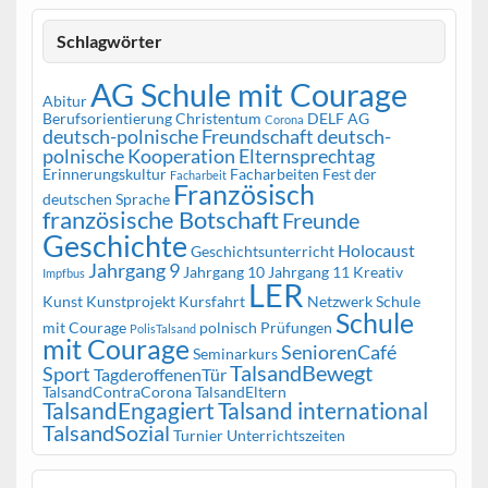
Schlagwörter
AG Schule mit Courage
Abitur
Berufsorientierung
Christentum
DELF AG
Corona
deutsch-polnische Freundschaft
deutsch-
polnische Kooperation
Elternsprechtag
Erinnerungskultur
Facharbeiten
Fest der
Facharbeit
Französisch
deutschen Sprache
französische Botschaft
Freunde
Geschichte
Holocaust
Geschichtsunterricht
Jahrgang 9
Jahrgang 10
Jahrgang 11
Kreativ
Impfbus
LER
Kunst
Kunstprojekt
Kursfahrt
Netzwerk Schule
Schule
mit Courage
polnisch
Prüfungen
PolisTalsand
mit Courage
SeniorenCafé
Seminarkurs
TalsandBewegt
Sport
TagderoffenenTür
TalsandContraCorona
TalsandEltern
TalsandEngagiert
Talsand international
TalsandSozial
Turnier
Unterrichtszeiten