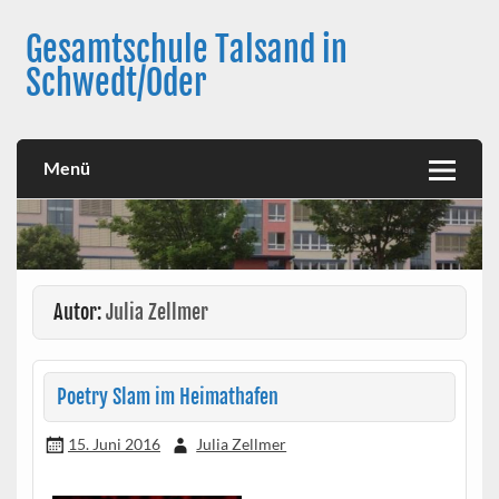
Skip
to
Gesamtschule Talsand in
content
Schwedt/Oder
Menü
Autor:
Julia Zellmer
Poetry Slam im Heimathafen
15. Juni 2016
Julia Zellmer