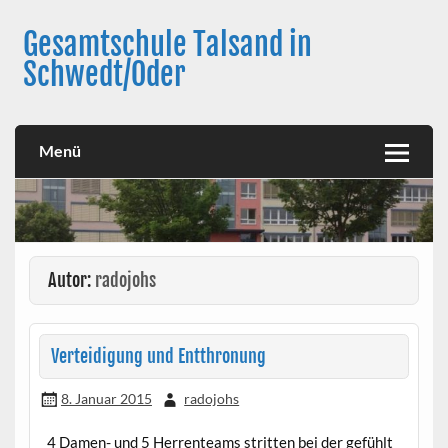
Skip
to
Gesamtschule Talsand in
content
Schwedt/Oder
Menü
Autor:
radojohs
Verteidigung und Entthronung
8. Januar 2015
radojohs
4 Damen- und 5 Herrenteams stritten bei der gefühlt