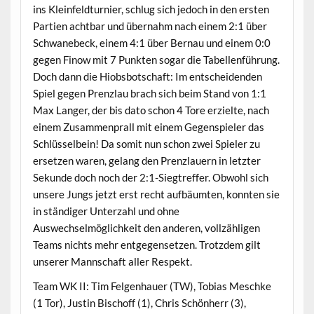
ins Kleinfeldturnier, schlug sich jedoch in den ersten
Partien achtbar und übernahm nach einem 2:1 über
Schwanebeck, einem 4:1 über Bernau und einem 0:0
gegen Finow mit 7 Punkten sogar die Tabellenführung.
Doch dann die Hiobsbotschaft: Im entscheidenden
Spiel gegen Prenzlau brach sich beim Stand von 1:1
Max Langer, der bis dato schon 4 Tore erzielte, nach
einem Zusammenprall mit einem Gegenspieler das
Schlüsselbein! Da somit nun schon zwei Spieler zu
ersetzen waren, gelang den Prenzlauern in letzter
Sekunde doch noch der 2:1-Siegtreffer. Obwohl sich
unsere Jungs jetzt erst recht aufbäumten, konnten sie
in ständiger Unterzahl und ohne
Auswechselmöglichkeit den anderen, vollzähligen
Teams nichts mehr entgegensetzen. Trotzdem gilt
unserer Mannschaft aller Respekt.
Team WK II: Tim Felgenhauer (TW), Tobias Meschke
(1 Tor), Justin Bischoff (1), Chris Schönherr (3),