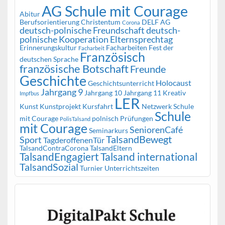
AG Schule mit Courage
Abitur
Berufsorientierung
Christentum
DELF AG
Corona
deutsch-polnische Freundschaft
deutsch-
polnische Kooperation
Elternsprechtag
Erinnerungskultur
Facharbeiten
Fest der
Facharbeit
Französisch
deutschen Sprache
französische Botschaft
Freunde
Geschichte
Holocaust
Geschichtsunterricht
Jahrgang 9
Jahrgang 10
Jahrgang 11
Kreativ
Impfbus
LER
Kunst
Kunstprojekt
Kursfahrt
Netzwerk Schule
Schule
mit Courage
polnisch
Prüfungen
PolisTalsand
mit Courage
SeniorenCafé
Seminarkurs
TalsandBewegt
Sport
TagderoffenenTür
TalsandContraCorona
TalsandEltern
TalsandEngagiert
Talsand international
TalsandSozial
Turnier
Unterrichtszeiten