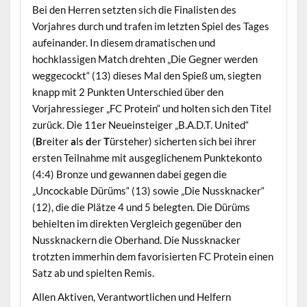
Bei den Herren setzten sich die Finalisten des
Vorjahres durch und trafen im letzten Spiel des Tages
aufeinander. In diesem dramatischen und
hochklassigen Match drehten „Die Gegner werden
weggecockt“ (13) dieses Mal den Spieß um, siegten
knapp mit 2 Punkten Unterschied über den
Vorjahressieger „FC Protein“ und holten sich den Titel
zurück. Die 11er Neueinsteiger „B.A.D.T. United“
(
B
reiter
a
ls
d
er
T
ürsteher) sicherten sich bei ihrer
ersten Teilnahme mit ausgeglichenem Punktekonto
(4:4) Bronze und gewannen dabei gegen die
„Uncockable Dürüms“ (13) sowie „Die Nussknacker“
(12), die die Plätze 4 und 5 belegten. Die Dürüms
behielten im direkten Vergleich gegenüber den
Nussknackern die Oberhand. Die Nussknacker
trotzten immerhin dem favorisierten FC Protein einen
Satz ab und spielten Remis.
Allen Aktiven, Verantwortlichen und Helfern