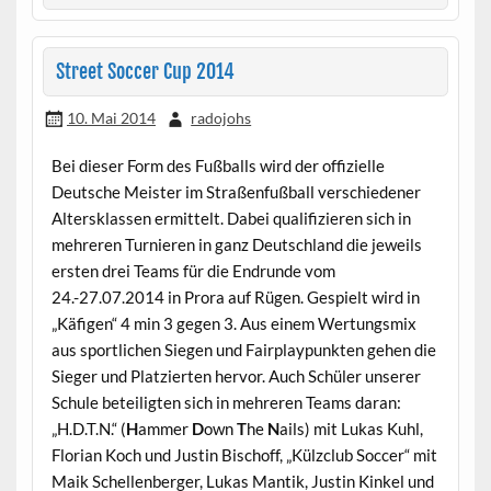
Street Soccer Cup 2014
10. Mai 2014
radojohs
Bei dieser Form des Fußballs wird der offizielle
Deutsche Meister im Straßenfußball verschiedener
Altersklassen ermittelt. Dabei qualifizieren sich in
mehreren Turnieren in ganz Deutschland die jeweils
ersten drei Teams für die Endrunde vom
24.-27.07.2014 in Prora auf Rügen. Gespielt wird in
„Käfigen“ 4 min 3 gegen 3. Aus einem Wertungsmix
aus sportlichen Siegen und Fairplaypunkten gehen die
Sieger und Platzierten hervor. Auch Schüler unserer
Schule beteiligten sich in mehreren Teams daran:
„H.D.T.N.“ (
H
ammer
D
own
T
he
N
ails) mit Lukas Kuhl,
Florian Koch und Justin Bischoff, „Külzclub Soccer“ mit
Maik Schellenberger, Lukas Mantik, Justin Kinkel und