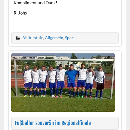
Kompliment und Dank!
R. Johs
Abiturstufe
,
Allgemein
,
Sport
Fußballer souverän im Regionalfinale