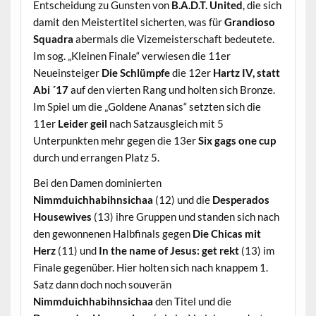
Entscheidung zu Gunsten von
B.A.D.T. United
, die sich
damit den Meistertitel sicherten, was für
Grandioso
Squadra
abermals die Vizemeisterschaft bedeutete.
Im sog. „Kleinen Finale“ verwiesen die 11er
Neueinsteiger
Die Schlümpfe
die 12er
Hartz IV, statt
Abi ´17
auf den vierten Rang und holten sich Bronze.
Im Spiel um die „Goldene Ananas“ setzten sich die
11er
Leider geil
nach Satzausgleich mit 5
Unterpunkten mehr gegen die 13er
Six gags one cup
durch und errangen Platz 5.
Bei den Damen dominierten
Nimmduichhabihnsichaa
(12) und die
Desperados
Housewives
(13) ihre Gruppen und standen sich nach
den gewonnenen Halbfinals gegen
Die Chicas mit
Herz
(11) und
In the name of Jesus: get rekt
(13) im
Finale gegenüber. Hier holten sich nach knappem 1.
Satz dann doch noch souverän
Nimmduichhabihnsichaa
den Titel und die