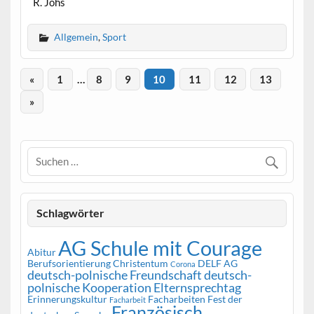
R. Johs
Allgemein
,
Sport
«
1
…
8
9
10
11
12
13
»
Schlagwörter
AG Schule mit Courage
Abitur
Berufsorientierung
Christentum
DELF AG
Corona
deutsch-polnische Freundschaft
deutsch-
polnische Kooperation
Elternsprechtag
Erinnerungskultur
Facharbeiten
Fest der
Facharbeit
Französisch