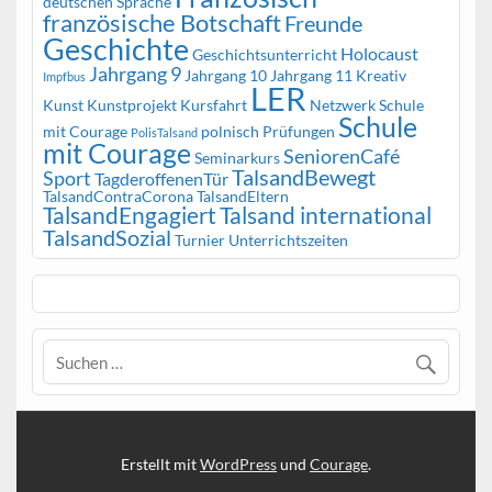
deutschen Sprache
französische Botschaft
Freunde
Geschichte
Holocaust
Geschichtsunterricht
Jahrgang 9
Jahrgang 10
Jahrgang 11
Kreativ
Impfbus
LER
Kunst
Kunstprojekt
Kursfahrt
Netzwerk Schule
Schule
mit Courage
polnisch
Prüfungen
PolisTalsand
mit Courage
SeniorenCafé
Seminarkurs
TalsandBewegt
Sport
TagderoffenenTür
TalsandContraCorona
TalsandEltern
TalsandEngagiert
Talsand international
TalsandSozial
Turnier
Unterrichtszeiten
Erstellt mit
WordPress
und
Courage
.