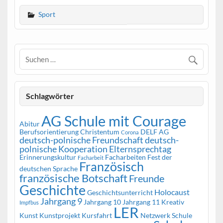
Sport
Schlagwörter
AG Schule mit Courage
Abitur
Berufsorientierung
Christentum
DELF AG
Corona
deutsch-polnische Freundschaft
deutsch-
polnische Kooperation
Elternsprechtag
Erinnerungskultur
Facharbeiten
Fest der
Facharbeit
Französisch
deutschen Sprache
französische Botschaft
Freunde
Geschichte
Holocaust
Geschichtsunterricht
Jahrgang 9
Jahrgang 10
Jahrgang 11
Kreativ
Impfbus
LER
Kunst
Kunstprojekt
Kursfahrt
Netzwerk Schule