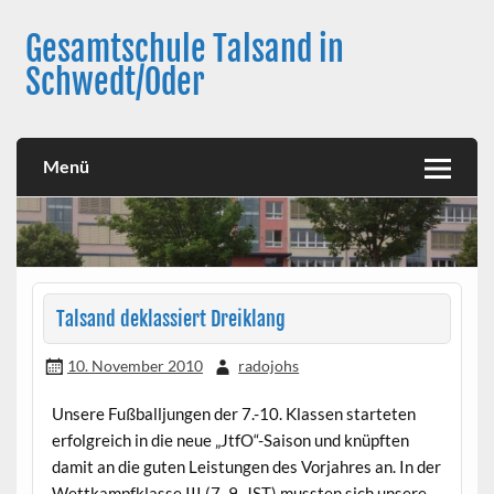
Skip
to
Gesamtschule Talsand in
content
Schwedt/Oder
Menü
Talsand deklassiert Dreiklang
10. November 2010
radojohs
Unsere Fußballjungen der 7.-10. Klassen starteten
erfolgreich in die neue „JtfO“-Saison und knüpften
damit an die guten Leistungen des Vorjahres an. In der
Wettkampfklasse III (7.-9. JST) mussten sich unsere