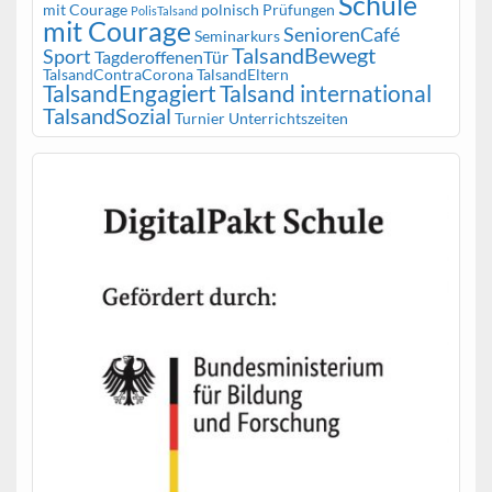
Schule
mit Courage
polnisch
Prüfungen
PolisTalsand
mit Courage
SeniorenCafé
Seminarkurs
TalsandBewegt
Sport
TagderoffenenTür
TalsandContraCorona
TalsandEltern
TalsandEngagiert
Talsand international
TalsandSozial
Turnier
Unterrichtszeiten