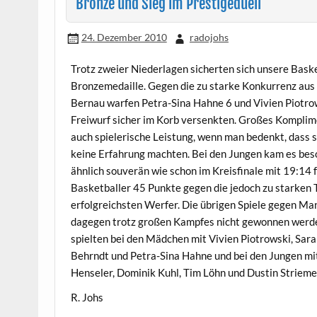
Bronze und Sieg im Prestigeduell
24. Dezember 2010
radojohs
Trotz zweier Niederlagen sicherten sich unsere Bask
Bronzemedaille. Gegen die zu starke Konkurrenz a
Bernau warfen Petra-Sina Hahne 6 und Vivien Piotrow
Freiwurf sicher im Korb versenkten. Großes Komplim
auch spielerische Leistung, wenn man bedenkt, dass s
keine Erfahrung machten. Bei den Jungen kam es beso
ähnlich souverän wie schon im Kreisfinale mit 19:14
Basketballer 45 Punkte gegen die jedoch zu starken 
erfolgreichsten Werfer. Die übrigen Spiele gegen M
dagegen trotz großen Kampfes nicht gewonnen werde
spielten bei den Mädchen mit Vivien Piotrowski, Sar
Behrndt und Petra-Sina Hahne und bei den Jungen mit
Henseler, Dominik Kuhl, Tim Löhn und Dustin Strieme
R. Johs