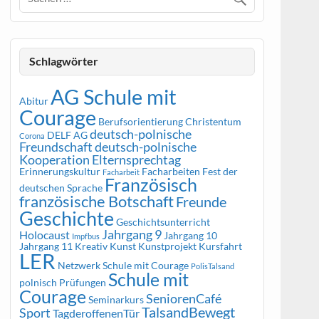
Schlagwörter
AG Schule mit
Abitur
Courage
Berufsorientierung
Christentum
deutsch-polnische
DELF AG
Corona
Freundschaft
deutsch-polnische
Kooperation
Elternsprechtag
Erinnerungskultur
Facharbeiten
Fest der
Facharbeit
Französisch
deutschen Sprache
französische Botschaft
Freunde
Geschichte
Geschichtsunterricht
Jahrgang 9
Holocaust
Jahrgang 10
Impfbus
Jahrgang 11
Kreativ
Kunst
Kunstprojekt
Kursfahrt
LER
Netzwerk Schule mit Courage
PolisTalsand
Schule mit
polnisch
Prüfungen
Courage
SeniorenCafé
Seminarkurs
TalsandBewegt
Sport
TagderoffenenTür