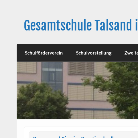
Skip
to
content
Gesamtschule Talsand 
Schulförderverein
Schulvorstellung
Zweit