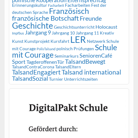
Erinnerungskultur
Facharbeiten
Fest der
Facharbeit
Französisch
deutschen Sprache
französische Botschaft
Freunde
Geschichte
Holocaust
Geschichtsunterricht
Jahrgang 9
Jahrgang 10
Jahrgang 11
Kreativ
Impfbus
LER
Kunst
Kunstprojekt
Kursfahrt
Netzwerk Schule
Schule
mit Courage
polnisch
Prüfungen
PolisTalsand
mit Courage
SeniorenCafé
Seminarkurs
TalsandBewegt
Sport
TagderoffenenTür
TalsandContraCorona
TalsandEltern
TalsandEngagiert
Talsand international
TalsandSozial
Turnier
Unterrichtszeiten