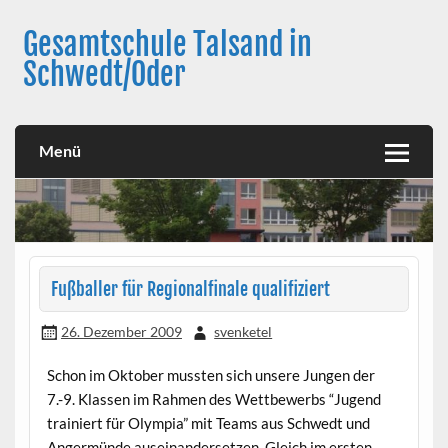
Skip
to
Gesamtschule Talsand in
content
Schwedt/Oder
Menü
Fußballer für Regionalfinale qualifiziert
26. Dezember 2009
svenketel
Schon im Oktober mussten sich unsere Jungen der
7.-9. Klassen im Rahmen des Wettbewerbs “Jugend
trainiert für Olympia” mit Teams aus Schwedt und
Angermünde auseinandersetzen. Gleich im ersten