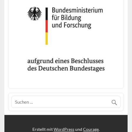
Erstellt mit
WordPress
und
Courage
.