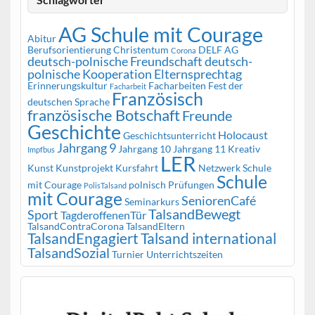
AG Schule mit Courage
Abitur
Berufsorientierung
Christentum
DELF AG
Corona
deutsch-polnische Freundschaft
deutsch-
polnische Kooperation
Elternsprechtag
Erinnerungskultur
Facharbeiten
Fest der
Facharbeit
Französisch
deutschen Sprache
französische Botschaft
Freunde
Geschichte
Holocaust
Geschichtsunterricht
Jahrgang 9
Jahrgang 10
Jahrgang 11
Kreativ
Impfbus
LER
Kunst
Kunstprojekt
Kursfahrt
Netzwerk Schule
Schule
mit Courage
polnisch
Prüfungen
PolisTalsand
mit Courage
SeniorenCafé
Seminarkurs
TalsandBewegt
Sport
TagderoffenenTür
TalsandContraCorona
TalsandEltern
TalsandEngagiert
Talsand international
TalsandSozial
Turnier
Unterrichtszeiten