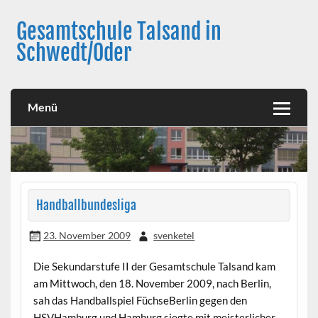
Skip
to
Gesamtschule Talsand in
content
Schwedt/Oder
Menü
Handballbundesliga
23. November 2009
svenketel
Die Sekundarstufe II der Gesamtschule Talsand kam
am Mittwoch, den 18. November 2009, nach Berlin,
sah das Handballspiel FüchseBerlin gegen den
HSVHamburg und Hamburg siegte mit meisterlicher