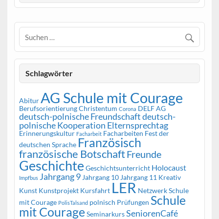
Schlagwörter
AG Schule mit Courage
Abitur
Berufsorientierung
Christentum
DELF AG
Corona
deutsch-polnische Freundschaft
deutsch-
polnische Kooperation
Elternsprechtag
Erinnerungskultur
Facharbeiten
Fest der
Facharbeit
Französisch
deutschen Sprache
französische Botschaft
Freunde
Geschichte
Holocaust
Geschichtsunterricht
Jahrgang 9
Jahrgang 10
Jahrgang 11
Kreativ
Impfbus
LER
Kunst
Kunstprojekt
Kursfahrt
Netzwerk Schule
Schule
mit Courage
polnisch
Prüfungen
PolisTalsand
mit Courage
SeniorenCafé
Seminarkurs