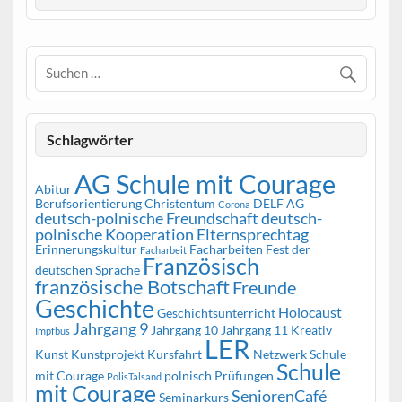
Schlagwörter
AG Schule mit Courage
Abitur
Berufsorientierung
Christentum
DELF AG
Corona
deutsch-polnische Freundschaft
deutsch-
polnische Kooperation
Elternsprechtag
Erinnerungskultur
Facharbeiten
Fest der
Facharbeit
Französisch
deutschen Sprache
französische Botschaft
Freunde
Geschichte
Holocaust
Geschichtsunterricht
Jahrgang 9
Jahrgang 10
Jahrgang 11
Kreativ
Impfbus
LER
Kunst
Kunstprojekt
Kursfahrt
Netzwerk Schule
Schule
mit Courage
polnisch
Prüfungen
PolisTalsand
mit Courage
SeniorenCafé
Seminarkurs