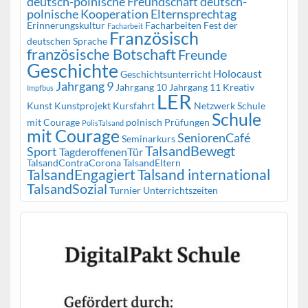
deutsch-polnische Freundschaft
deutsch-
polnische Kooperation
Elternsprechtag
Erinnerungskultur
Facharbeiten
Fest der
Facharbeit
Französisch
deutschen Sprache
französische Botschaft
Freunde
Geschichte
Holocaust
Geschichtsunterricht
Jahrgang 9
Jahrgang 10
Jahrgang 11
Kreativ
Impfbus
LER
Kunst
Kunstprojekt
Kursfahrt
Netzwerk Schule
Schule
mit Courage
polnisch
Prüfungen
PolisTalsand
mit Courage
SeniorenCafé
Seminarkurs
TalsandBewegt
Sport
TagderoffenenTür
TalsandContraCorona
TalsandEltern
TalsandEngagiert
Talsand international
TalsandSozial
Turnier
Unterrichtszeiten