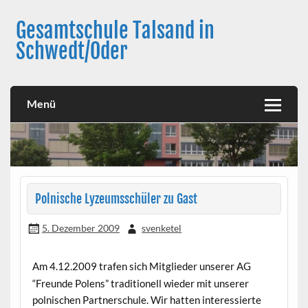
Skip
to
Gesamtschule Talsand in
content
Schwedt/Oder
Menü
Polnische Lyzeumsschüler zu Gast
5. Dezember 2009
svenketel
Am 4.12.2009 trafen sich Mitglieder unserer AG
“Freunde Polens” traditionell wieder mit unserer
polnischen Partnerschule. Wir hatten interessierte