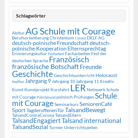
Schlagwörter
AG Schule mit Courage
Abitur
Berufsorientierung
Christentum
DELF AG
Corona
deutsch-polnische Freundschaft
deutsch-
polnische Kooperation
Elternsprechtag
Erinnerungskultur
Facharbeiten
Fest der
Facharbeit
Französisch
deutschen Sprache
französische Botschaft
Freunde
Geschichte
Holocaust
Geschichtsunterricht
Jahrgang 9
Jahrgang 10
Jahrgang 11
Kreativ
Impfbus
LER
Kunst
Kunstprojekt
Kursfahrt
Netzwerk Schule
Schule
mit Courage
polnisch
Prüfungen
PolisTalsand
mit Courage
SeniorenCafé
Seminarkurs
TalsandBewegt
Sport
TagderoffenenTür
TalsandContraCorona
TalsandEltern
TalsandEngagiert
Talsand international
TalsandSozial
Turnier
Unterrichtszeiten