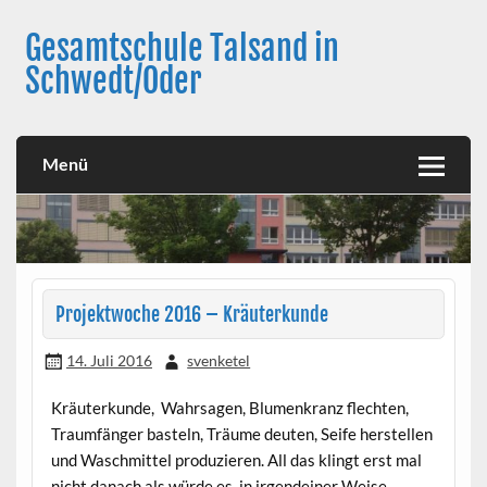
Skip
to
Gesamtschule Talsand in
content
Schwedt/Oder
Menü
Projektwoche 2016 – Kräuterkunde
14. Juli 2016
svenketel
Kräuterkunde, Wahrsagen, Blumenkranz flechten,
Traumfänger basteln, Träume deuten, Seife herstellen
und Waschmittel produzieren. All das klingt erst mal
nicht danach als würde es in irgendeiner Weise