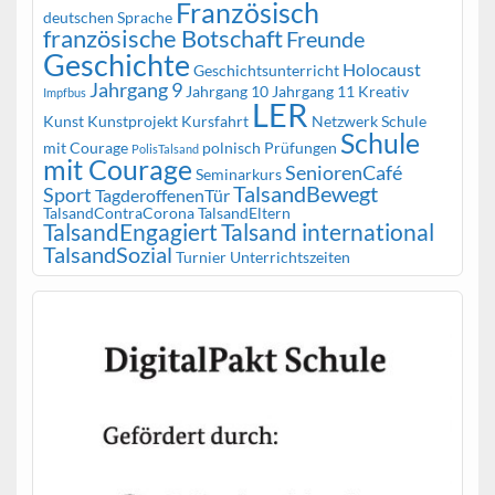
Französisch
deutschen Sprache
französische Botschaft
Freunde
Geschichte
Holocaust
Geschichtsunterricht
Jahrgang 9
Jahrgang 10
Jahrgang 11
Kreativ
Impfbus
LER
Kunst
Kunstprojekt
Kursfahrt
Netzwerk Schule
Schule
mit Courage
polnisch
Prüfungen
PolisTalsand
mit Courage
SeniorenCafé
Seminarkurs
TalsandBewegt
Sport
TagderoffenenTür
TalsandContraCorona
TalsandEltern
TalsandEngagiert
Talsand international
TalsandSozial
Turnier
Unterrichtszeiten