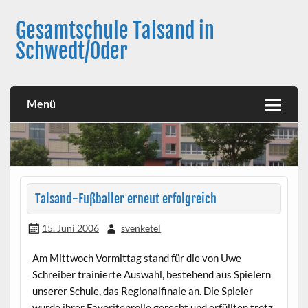
Skip
to
Gesamtschule Talsand in
content
Schwedt/Oder
Menü
Talsand-Fußballer erneut erfolgreich
15. Juni 2006
svenketel
Am Mittwoch Vormittag stand für die von Uwe
Schreiber trainierte Auswahl, bestehend aus Spielern
unserer Schule, das Regionalfinale an. Die Spieler
wurde ihrer Favoritenrolle gerecht und erfüllten trotz