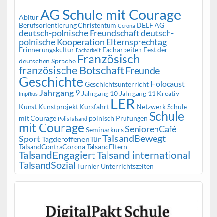
AG Schule mit Courage
Abitur
Berufsorientierung
Christentum
DELF AG
Corona
deutsch-polnische Freundschaft
deutsch-
polnische Kooperation
Elternsprechtag
Erinnerungskultur
Facharbeiten
Fest der
Facharbeit
Französisch
deutschen Sprache
französische Botschaft
Freunde
Geschichte
Holocaust
Geschichtsunterricht
Jahrgang 9
Jahrgang 10
Jahrgang 11
Kreativ
Impfbus
LER
Kunst
Kunstprojekt
Kursfahrt
Netzwerk Schule
Schule
mit Courage
polnisch
Prüfungen
PolisTalsand
mit Courage
SeniorenCafé
Seminarkurs
TalsandBewegt
Sport
TagderoffenenTür
TalsandContraCorona
TalsandEltern
TalsandEngagiert
Talsand international
TalsandSozial
Turnier
Unterrichtszeiten