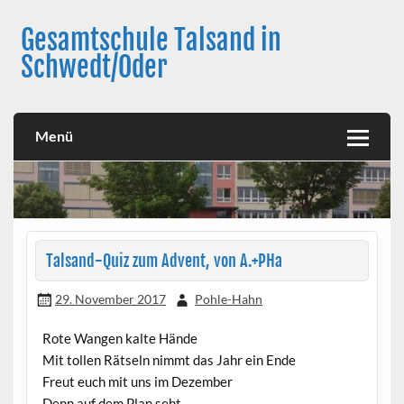
Skip
to
Gesamtschule Talsand in
content
Schwedt/Oder
Menü
Talsand-Quiz zum Advent, von A.+PHa
29. November 2017
Pohle-Hahn
Rote Wangen kalte Hände
Mit tollen Rätseln nimmt das Jahr ein Ende
Freut euch mit uns im Dezember
Denn auf dem Plan seht