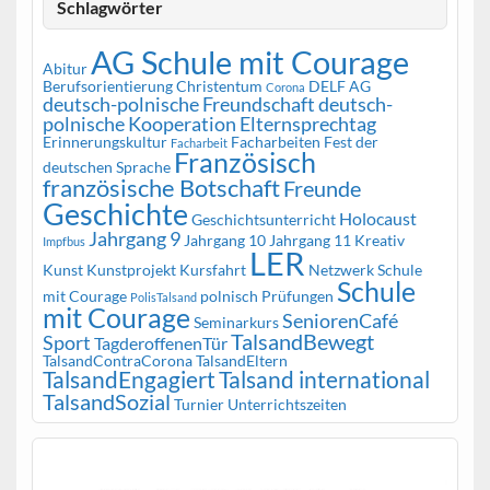
Schlagwörter
AG Schule mit Courage
Abitur
Berufsorientierung
Christentum
DELF AG
Corona
deutsch-polnische Freundschaft
deutsch-
polnische Kooperation
Elternsprechtag
Erinnerungskultur
Facharbeiten
Fest der
Facharbeit
Französisch
deutschen Sprache
französische Botschaft
Freunde
Geschichte
Holocaust
Geschichtsunterricht
Jahrgang 9
Jahrgang 10
Jahrgang 11
Kreativ
Impfbus
LER
Kunst
Kunstprojekt
Kursfahrt
Netzwerk Schule
Schule
mit Courage
polnisch
Prüfungen
PolisTalsand
mit Courage
SeniorenCafé
Seminarkurs
TalsandBewegt
Sport
TagderoffenenTür
TalsandContraCorona
TalsandEltern
TalsandEngagiert
Talsand international
TalsandSozial
Turnier
Unterrichtszeiten