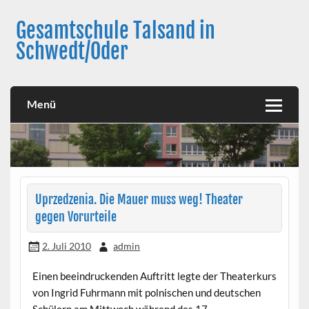
Skip
to
Gesamtschule Talsand in
content
Schwedt/Oder
Menü
Uprzedzenia. Die Mauer muss weg! Theater
gegen Vorurteile
2. Juli 2010
admin
Einen beeindruckenden Auftritt legte der Theaterkurs
von Ingrid Fuhrmann mit polnischen und deutschen