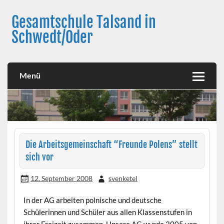
Skip
to
Gesamtschule Talsand in
content
Schwedt/Oder
Menü
Die Arbeitsgemeinschaft “Freunde Polens” stellt
sich vor
12. September 2008
svenketel
In der AG arbeiten polnische und deutsche
Schülerinnen und Schüler aus allen Klassenstufen in