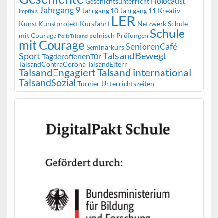
Holocaust
Geschichtsunterricht
Jahrgang 9
Jahrgang 10
Jahrgang 11
Kreativ
Impfbus
LER
Kunst
Kunstprojekt
Kursfahrt
Netzwerk Schule
Schule
mit Courage
polnisch
Prüfungen
PolisTalsand
mit Courage
SeniorenCafé
Seminarkurs
TalsandBewegt
Sport
TagderoffenenTür
TalsandContraCorona
TalsandEltern
TalsandEngagiert
Talsand international
TalsandSozial
Turnier
Unterrichtszeiten