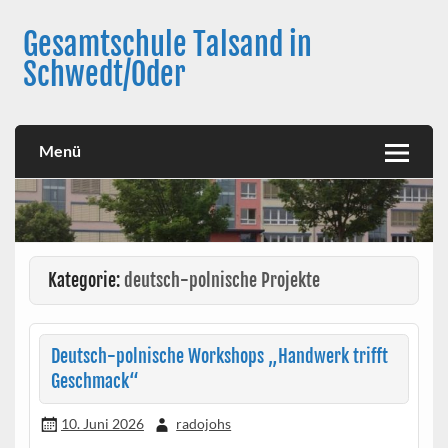
Skip
to
Gesamtschule Talsand in
content
Schwedt/Oder
Menü
Kategorie:
deutsch-polnische Projekte
Deutsch-polnische Workshops „Handwerk trifft
Geschmack“
10. Juni 2026
radojohs