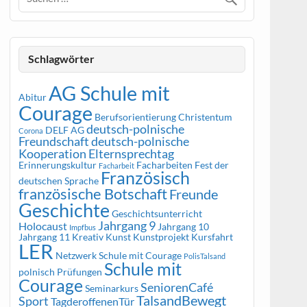
Schlagwörter
AG Schule mit
Abitur
Courage
Berufsorientierung
Christentum
deutsch-polnische
DELF AG
Corona
Freundschaft
deutsch-polnische
Kooperation
Elternsprechtag
Erinnerungskultur
Facharbeiten
Fest der
Facharbeit
Französisch
deutschen Sprache
französische Botschaft
Freunde
Geschichte
Geschichtsunterricht
Jahrgang 9
Holocaust
Jahrgang 10
Impfbus
Jahrgang 11
Kreativ
Kunst
Kunstprojekt
Kursfahrt
LER
Netzwerk Schule mit Courage
PolisTalsand
Schule mit
polnisch
Prüfungen
Courage
SeniorenCafé
Seminarkurs
TalsandBewegt
Sport
TagderoffenenTür