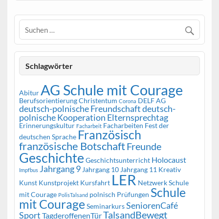
Schlagwörter
AG Schule mit Courage
Abitur
Berufsorientierung
Christentum
DELF AG
Corona
deutsch-polnische Freundschaft
deutsch-
polnische Kooperation
Elternsprechtag
Erinnerungskultur
Facharbeiten
Fest der
Facharbeit
Französisch
deutschen Sprache
französische Botschaft
Freunde
Geschichte
Holocaust
Geschichtsunterricht
Jahrgang 9
Jahrgang 10
Jahrgang 11
Kreativ
Impfbus
LER
Kunst
Kunstprojekt
Kursfahrt
Netzwerk Schule
Schule
mit Courage
polnisch
Prüfungen
PolisTalsand
mit Courage
SeniorenCafé
Seminarkurs
TalsandBewegt
Sport
TagderoffenenTür