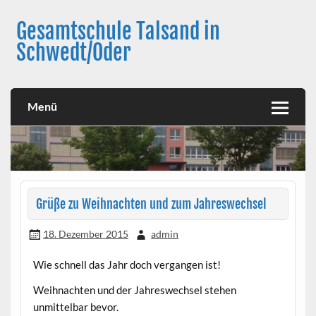
Skip
to
Gesamtschule Talsand in
content
Schwedt/Oder
Menü
Grüße zu Weihnachten und zum Jahreswechsel
18. Dezember 2015
admin
Wie schnell das Jahr doch vergangen ist!
Weihnachten und der Jahreswechsel stehen
unmittelbar bevor.