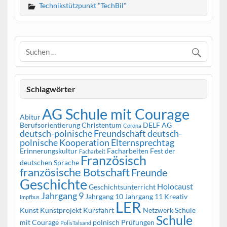
Technikstützpunkt "TechBil"
Schlagwörter
AG Schule mit Courage
Abitur
Berufsorientierung
Christentum
DELF AG
Corona
deutsch-polnische Freundschaft
deutsch-
polnische Kooperation
Elternsprechtag
Erinnerungskultur
Facharbeiten
Fest der
Facharbeit
Französisch
deutschen Sprache
französische Botschaft
Freunde
Geschichte
Holocaust
Geschichtsunterricht
Jahrgang 9
Jahrgang 10
Jahrgang 11
Kreativ
Impfbus
LER
Kunst
Kunstprojekt
Kursfahrt
Netzwerk Schule
Schule
mit Courage
polnisch
Prüfungen
PolisTalsand