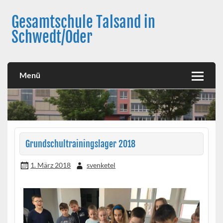
Skip
to
Gesamtschule Talsand in
content
Schwedt/Oder
Menü
Grundschultrainingslager 2018
1. März 2018
svenketel