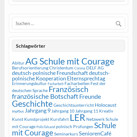
Schlagwörter
AG Schule mit Courage
Abitur
Berufsorientierung
Christentum
DELF AG
Corona
deutsch-polnische Freundschaft
deutsch-
polnische Kooperation
Elternsprechtag
Erinnerungskultur
Facharbeiten
Fest der
Facharbeit
Französisch
deutschen Sprache
französische Botschaft
Freunde
Geschichte
Holocaust
Geschichtsunterricht
Jahrgang 9
Jahrgang 10
Jahrgang 11
Kreativ
Impfbus
LER
Kunst
Kunstprojekt
Kursfahrt
Netzwerk Schule
Schule
mit Courage
polnisch
Prüfungen
PolisTalsand
mit Courage
SeniorenCafé
Seminarkurs