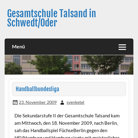
Skip
to
Gesamtschule Talsand in
content
Schwedt/Oder
Menü
Handballbundesliga
23. November 2009
svenketel
Die Sekundarstufe II der Gesamtschule Talsand kam
am Mittwoch, den 18. November 2009, nach Berlin,
sah das Handballspiel FüchseBerlin gegen den
HSVHamburg und Hamburg siegte mit meisterlicher