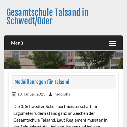
Skip
to
Gesamtschule Talsand in
content
Schwedt/Oder
Menü
Medaillenregen für Talsand
18. Januar 2013
radojohs
Die 3. Schwedter Schulsportmeisterschaft im
Ergometerrudern stand ganz im Zeichen der
Gesamtschule Talsand. Laut Reglement mussten in
der Sekundarstufe I bei den Jungen und bei den