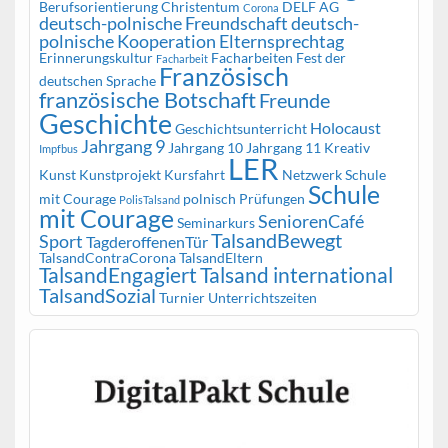
Berufsorientierung
Christentum
DELF AG
Corona
deutsch-polnische Freundschaft
deutsch-
polnische Kooperation
Elternsprechtag
Erinnerungskultur
Facharbeiten
Fest der
Facharbeit
Französisch
deutschen Sprache
französische Botschaft
Freunde
Geschichte
Holocaust
Geschichtsunterricht
Jahrgang 9
Jahrgang 10
Jahrgang 11
Kreativ
Impfbus
LER
Kunst
Kunstprojekt
Kursfahrt
Netzwerk Schule
Schule
mit Courage
polnisch
Prüfungen
PolisTalsand
mit Courage
SeniorenCafé
Seminarkurs
TalsandBewegt
Sport
TagderoffenenTür
TalsandContraCorona
TalsandEltern
TalsandEngagiert
Talsand international
TalsandSozial
Turnier
Unterrichtszeiten