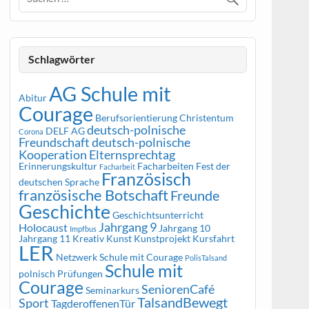
Schlagwörter
AG Schule mit
Abitur
Courage
Berufsorientierung
Christentum
deutsch-polnische
DELF AG
Corona
Freundschaft
deutsch-polnische
Kooperation
Elternsprechtag
Erinnerungskultur
Facharbeiten
Fest der
Facharbeit
Französisch
deutschen Sprache
französische Botschaft
Freunde
Geschichte
Geschichtsunterricht
Jahrgang 9
Holocaust
Jahrgang 10
Impfbus
Jahrgang 11
Kreativ
Kunst
Kunstprojekt
Kursfahrt
LER
Netzwerk Schule mit Courage
PolisTalsand
Schule mit
polnisch
Prüfungen
Courage
SeniorenCafé
Seminarkurs
TalsandBewegt
Sport
TagderoffenenTür