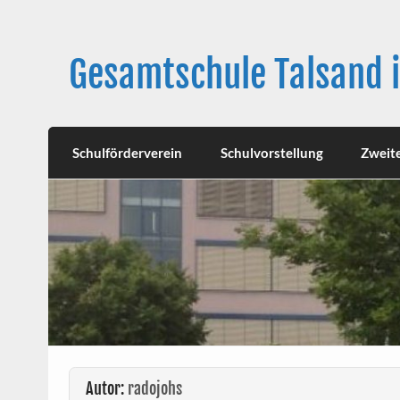
Skip
to
content
Gesamtschule Talsand 
Schulförderverein
Schulvorstellung
Zweit
Autor:
radojohs