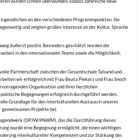
ieren wurden schnell überwunden, sodass zahlreiche neue
er Jugendlichen an den verschiedenen Programmpunkten. Sie
egenseitig und zeigten großes Interesse an der Kultur, Sprache
weg äußerst positiv. Besonders geschätzt wurden die
rbeit in den internationalen Teams sowie die Möglichkeit,
svolle Partnerschaft zwischen der Gesamtschule Talsand und
 arbeiten wir erfolgreich mit Frau Beata Piekarz und Frau Snoch
vorragenden Organisation und ihrer herzlichen
-polnische Begegnungen erfolgreich durchgeführt werden.
volle Grundlage für den interkulturellen Austausch unserer
r gemeinsamen Projekte bei.
n Jugendwerk (DPJW/PNWM), das die Durchführung dieses
derung wurde eine Begegnung ermöglicht, die einen wichtigen
örderung interkultureller Kompetenzen und zur Stärkung des