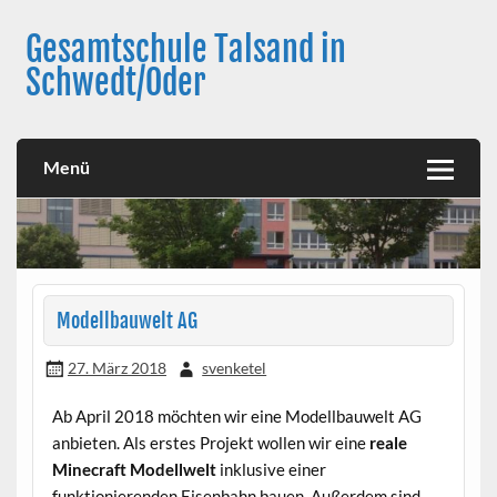
Skip
to
Gesamtschule Talsand in
content
Schwedt/Oder
Menü
Modellbauwelt AG
27. März 2018
svenketel
Ab April 2018 möchten wir eine Modellbauwelt AG
anbieten. Als erstes Projekt wollen wir eine
reale
Minecraft Modellwelt
inklusive einer
funktionierenden Eisenbahn bauen. Außerdem sind