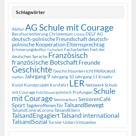
Schlagwörter
AG Schule mit Courage
Abitur
Berufsorientierung
Christentum
DELF AG
Corona
deutsch-polnische Freundschaft
deutsch-
polnische Kooperation
Elternsprechtag
Erinnerungskultur
Facharbeiten
Fest der
Facharbeit
Französisch
deutschen Sprache
französische Botschaft
Freunde
Geschichte
Holocaust
Geschichtsunterricht
Jahrgang 9
Jahrgang 10
Jahrgang 11
Kreativ
Impfbus
LER
Kunst
Kunstprojekt
Kursfahrt
Netzwerk Schule
Schule
mit Courage
polnisch
Prüfungen
PolisTalsand
mit Courage
SeniorenCafé
Seminarkurs
TalsandBewegt
Sport
TagderoffenenTür
TalsandContraCorona
TalsandEltern
TalsandEngagiert
Talsand international
TalsandSozial
Turnier
Unterrichtszeiten