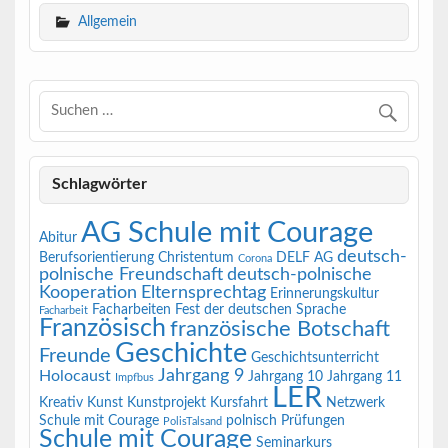
Allgemein
Schlagwörter
AG Schule mit Courage
Abitur
deutsch-
Berufsorientierung
Christentum
DELF AG
Corona
polnische Freundschaft
deutsch-polnische
Kooperation
Elternsprechtag
Erinnerungskultur
Facharbeiten
Fest der deutschen Sprache
Facharbeit
Französisch
französische Botschaft
Geschichte
Freunde
Geschichtsunterricht
Jahrgang 9
Holocaust
Jahrgang 10
Jahrgang 11
Impfbus
LER
Kreativ
Kunst
Kunstprojekt
Kursfahrt
Netzwerk
Schule mit Courage
polnisch
Prüfungen
PolisTalsand
Schule mit Courage
Seminarkurs