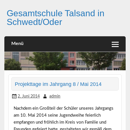
Skip
to
Gesamtschule Talsand in
content
Schwedt/Oder
Menü
Projekttage im Jahrgang 8 / Mai 2014
2. Juni 2014
admin
Nachdem ein Großteil der Schüler unseres Jahrgangs
am
10. Mai 2014
seine
Jugendweihe
feierlich
empfangen und fröhlich im Kreis von Familie und
Freunden gefeiert hatte, gestalteten wir gemäß dem