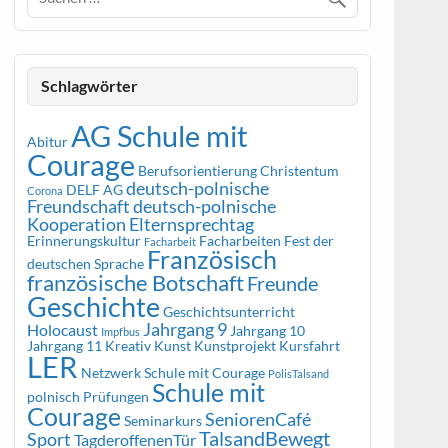
Schlagwörter
AG Schule mit
Abitur
Courage
Berufsorientierung
Christentum
deutsch-polnische
DELF AG
Corona
Freundschaft
deutsch-polnische
Kooperation
Elternsprechtag
Erinnerungskultur
Facharbeiten
Fest der
Facharbeit
Französisch
deutschen Sprache
französische Botschaft
Freunde
Geschichte
Geschichtsunterricht
Jahrgang 9
Holocaust
Jahrgang 10
Impfbus
Jahrgang 11
Kreativ
Kunst
Kunstprojekt
Kursfahrt
LER
Netzwerk Schule mit Courage
PolisTalsand
Schule mit
polnisch
Prüfungen
Courage
SeniorenCafé
Seminarkurs
TalsandBewegt
Sport
TagderoffenenTür