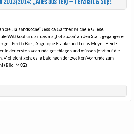
 2013/2014: „Alles aus Teig – Herzhaft & Süß!“
n die „Talsandköche“ Jessica Gärtner, Michele Gliese,
ule Wittkopf und an das als „hot spoon“ an den Start gegangene
rger, Pentti Buls, Angelique Franke und Lucas Meyer. Beide
r in der ersten Vorrunde geschlagen und müssen jetzt auf die
 Vielleicht geht es ja bald nach der zweiten Vorrunde zum
n! (Bild: MOZ)