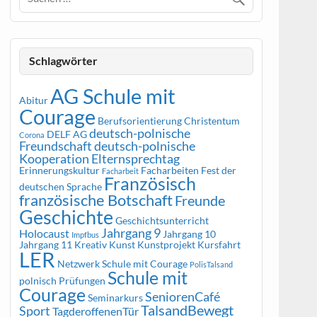
Schlagwörter
AG Schule mit
Abitur
Courage
Berufsorientierung
Christentum
deutsch-polnische
DELF AG
Corona
Freundschaft
deutsch-polnische
Kooperation
Elternsprechtag
Erinnerungskultur
Facharbeiten
Fest der
Facharbeit
Französisch
deutschen Sprache
französische Botschaft
Freunde
Geschichte
Geschichtsunterricht
Jahrgang 9
Holocaust
Jahrgang 10
Impfbus
Jahrgang 11
Kreativ
Kunst
Kunstprojekt
Kursfahrt
LER
Netzwerk Schule mit Courage
PolisTalsand
Schule mit
polnisch
Prüfungen
Courage
SeniorenCafé
Seminarkurs
TalsandBewegt
Sport
TagderoffenenTür