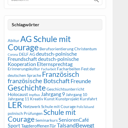
Schlagwörter
AG Schule mit
Abitur
Courage
Berufsorientierung
Christentum
deutsch-polnische
DELF AG
Corona
Freundschaft
deutsch-polnische
Kooperation
Elternsprechtag
Erinnerungskultur
Facharbeiten
Fest der
Facharbeit
Französisch
deutschen Sprache
französische Botschaft
Freunde
Geschichte
Geschichtsunterricht
Jahrgang 9
Holocaust
Jahrgang 10
Impfbus
Jahrgang 11
Kreativ
Kunst
Kunstprojekt
Kursfahrt
LER
Netzwerk Schule mit Courage
PolisTalsand
Schule mit
polnisch
Prüfungen
Courage
SeniorenCafé
Seminarkurs
TalsandBewegt
Sport
TagderoffenenTür