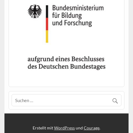
Erstellt mit
WordPress
und
Courage
.