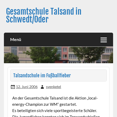
Skip
to
Gesamtschule Talsand in
content
Schwedt/Oder
Menü
Talsandschule im Fußballfieber
12. Juni 2006
svenketel
An der Gesamtschule Talsand ist die Aktion „local-
energy-Champion zur WM“ gestartet.
Es beteiligten sich viele sportbegeisterte Schüler.
Die Jugendlichen konnten sich im Torwandschießen