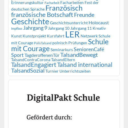
Erinnerungskultur
Facharbeiten
Fest der
Facharbeit
Französisch
deutschen Sprache
französische Botschaft
Freunde
Geschichte
Holocaust
Geschichtsunterricht
Jahrgang 9
Jahrgang 10
Jahrgang 11
Kreativ
Impfbus
LER
Kunst
Kunstprojekt
Kursfahrt
Netzwerk Schule
Schule
mit Courage
polnisch
Prüfungen
PolisTalsand
mit Courage
SeniorenCafé
Seminarkurs
TalsandBewegt
Sport
TagderoffenenTür
TalsandContraCorona
TalsandEltern
TalsandEngagiert
Talsand international
TalsandSozial
Turnier
Unterrichtszeiten