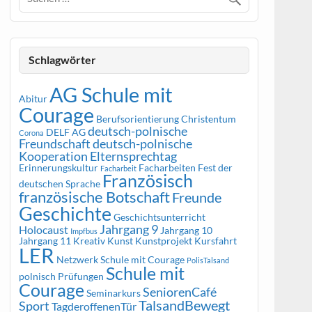
Schlagwörter
AG Schule mit
Abitur
Courage
Berufsorientierung
Christentum
deutsch-polnische
DELF AG
Corona
Freundschaft
deutsch-polnische
Kooperation
Elternsprechtag
Erinnerungskultur
Facharbeiten
Fest der
Facharbeit
Französisch
deutschen Sprache
französische Botschaft
Freunde
Geschichte
Geschichtsunterricht
Jahrgang 9
Holocaust
Jahrgang 10
Impfbus
Jahrgang 11
Kreativ
Kunst
Kunstprojekt
Kursfahrt
LER
Netzwerk Schule mit Courage
PolisTalsand
Schule mit
polnisch
Prüfungen
Courage
SeniorenCafé
Seminarkurs
TalsandBewegt
Sport
TagderoffenenTür