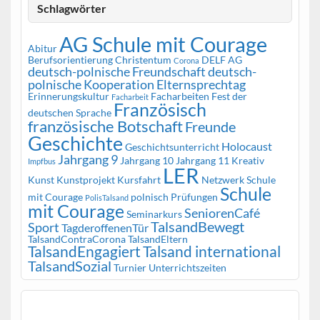
Schlagwörter
AG Schule mit Courage
Abitur
Berufsorientierung
Christentum
DELF AG
Corona
deutsch-polnische Freundschaft
deutsch-
polnische Kooperation
Elternsprechtag
Erinnerungskultur
Facharbeiten
Fest der
Facharbeit
Französisch
deutschen Sprache
französische Botschaft
Freunde
Geschichte
Holocaust
Geschichtsunterricht
Jahrgang 9
Jahrgang 10
Jahrgang 11
Kreativ
Impfbus
LER
Kunst
Kunstprojekt
Kursfahrt
Netzwerk Schule
Schule
mit Courage
polnisch
Prüfungen
PolisTalsand
mit Courage
SeniorenCafé
Seminarkurs
TalsandBewegt
Sport
TagderoffenenTür
TalsandContraCorona
TalsandEltern
TalsandEngagiert
Talsand international
TalsandSozial
Turnier
Unterrichtszeiten