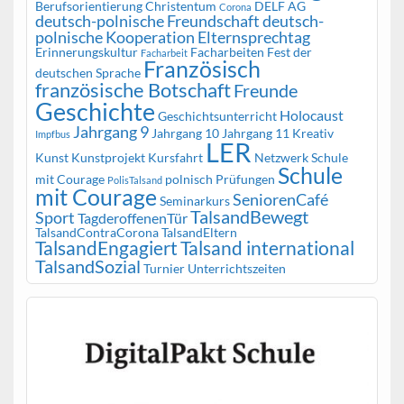
Berufsorientierung
Christentum
DELF AG
Corona
deutsch-polnische Freundschaft
deutsch-
polnische Kooperation
Elternsprechtag
Erinnerungskultur
Facharbeiten
Fest der
Facharbeit
Französisch
deutschen Sprache
französische Botschaft
Freunde
Geschichte
Holocaust
Geschichtsunterricht
Jahrgang 9
Jahrgang 10
Jahrgang 11
Kreativ
Impfbus
LER
Kunst
Kunstprojekt
Kursfahrt
Netzwerk Schule
Schule
mit Courage
polnisch
Prüfungen
PolisTalsand
mit Courage
SeniorenCafé
Seminarkurs
TalsandBewegt
Sport
TagderoffenenTür
TalsandContraCorona
TalsandEltern
TalsandEngagiert
Talsand international
TalsandSozial
Turnier
Unterrichtszeiten