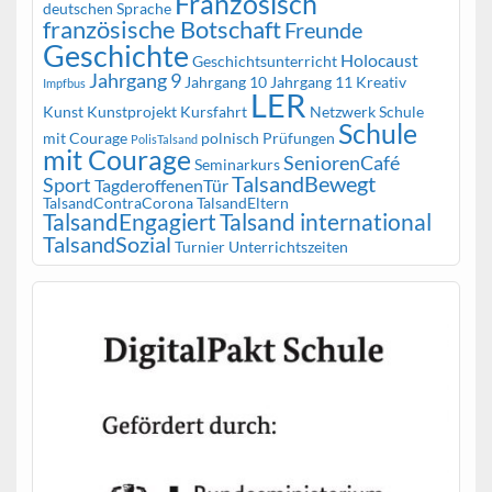
Französisch
deutschen Sprache
französische Botschaft
Freunde
Geschichte
Holocaust
Geschichtsunterricht
Jahrgang 9
Jahrgang 10
Jahrgang 11
Kreativ
Impfbus
LER
Kunst
Kunstprojekt
Kursfahrt
Netzwerk Schule
Schule
mit Courage
polnisch
Prüfungen
PolisTalsand
mit Courage
SeniorenCafé
Seminarkurs
TalsandBewegt
Sport
TagderoffenenTür
TalsandContraCorona
TalsandEltern
TalsandEngagiert
Talsand international
TalsandSozial
Turnier
Unterrichtszeiten