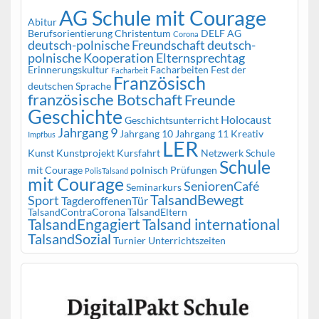
AG Schule mit Courage
Abitur
Berufsorientierung
Christentum
DELF AG
Corona
deutsch-polnische Freundschaft
deutsch-
polnische Kooperation
Elternsprechtag
Erinnerungskultur
Facharbeiten
Fest der
Facharbeit
Französisch
deutschen Sprache
französische Botschaft
Freunde
Geschichte
Holocaust
Geschichtsunterricht
Jahrgang 9
Jahrgang 10
Jahrgang 11
Kreativ
Impfbus
LER
Kunst
Kunstprojekt
Kursfahrt
Netzwerk Schule
Schule
mit Courage
polnisch
Prüfungen
PolisTalsand
mit Courage
SeniorenCafé
Seminarkurs
TalsandBewegt
Sport
TagderoffenenTür
TalsandContraCorona
TalsandEltern
TalsandEngagiert
Talsand international
TalsandSozial
Turnier
Unterrichtszeiten