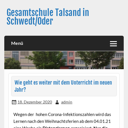
Skip
to
Gesamtschule Talsand in
content
Schwedt/Oder
Menü
Wie geht es weiter mit dem Unterricht im neuen
Jahr?
18. Dezember 2020
admin
Wegen der hohen Corona-Infektionszahlen wird das
Lernen nach den Weihnachtsferien ab dem 04.01.21