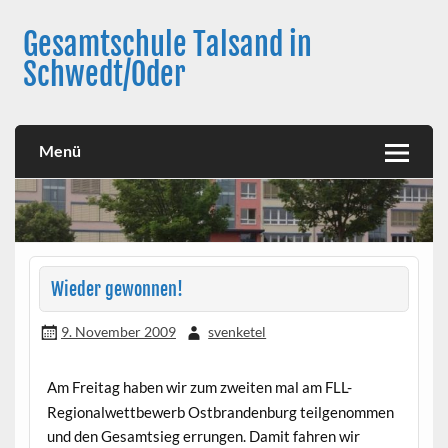
Skip
to
Gesamtschule Talsand in
content
Schwedt/Oder
Menü
Wieder gewonnen!
9. November 2009
svenketel
Am Freitag haben wir zum zweiten mal am FLL-
Regionalwettbewerb Ostbrandenburg teilgenommen
und den Gesamtsieg errungen. Damit fahren wir