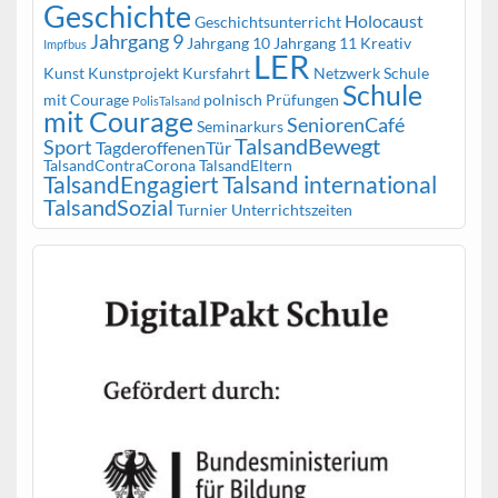
Geschichte
Holocaust
Geschichtsunterricht
Jahrgang 9
Jahrgang 10
Jahrgang 11
Kreativ
Impfbus
LER
Kunst
Kunstprojekt
Kursfahrt
Netzwerk Schule
Schule
mit Courage
polnisch
Prüfungen
PolisTalsand
mit Courage
SeniorenCafé
Seminarkurs
TalsandBewegt
Sport
TagderoffenenTür
TalsandContraCorona
TalsandEltern
TalsandEngagiert
Talsand international
TalsandSozial
Turnier
Unterrichtszeiten