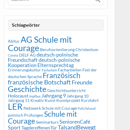
Schlagwörter
AG Schule mit
Abitur
Courage
Berufsorientierung
Christentum
deutsch-polnische
DELF AG
Corona
Freundschaft
deutsch-polnische
Kooperation
Elternsprechtag
Erinnerungskultur
Facharbeiten
Fest der
Facharbeit
Französisch
deutschen Sprache
französische Botschaft
Freunde
Geschichte
Geschichtsunterricht
Jahrgang 9
Holocaust
Jahrgang 10
Impfbus
Jahrgang 11
Kreativ
Kunst
Kunstprojekt
Kursfahrt
LER
Netzwerk Schule mit Courage
PolisTalsand
Schule mit
polnisch
Prüfungen
Courage
SeniorenCafé
Seminarkurs
TalsandBewegt
Sport
TagderoffenenTür