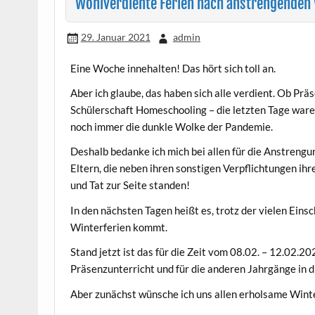
Wohlverdiente Ferien nach anstrengenden
29. Januar 2021
admin
Eine Woche innehalten! Das hört sich toll an.
Aber ich glaube, das haben sich alle verdient. Ob Pr
Schülerschaft Homeschooling – die letzten Tage waren
noch immer die dunkle Wolke der Pandemie.
Deshalb bedanke ich mich bei allen für die Anstrengu
Eltern, die neben ihren sonstigen Verpflichtungen ih
und Tat zur Seite standen!
In den nächsten Tagen heißt es, trotz der vielen Eins
Winterferien kommt.
Stand jetzt ist das für die Zeit vom 08.02. – 12.02.
Präsenzunterricht und für die anderen Jahrgänge in di
Aber zunächst wünsche ich uns allen erholsame Winte