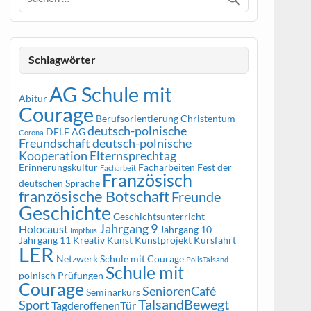
Schlagwörter
AG Schule mit
Abitur
Courage
Berufsorientierung
Christentum
deutsch-polnische
DELF AG
Corona
Freundschaft
deutsch-polnische
Kooperation
Elternsprechtag
Erinnerungskultur
Facharbeiten
Fest der
Facharbeit
Französisch
deutschen Sprache
französische Botschaft
Freunde
Geschichte
Geschichtsunterricht
Jahrgang 9
Holocaust
Jahrgang 10
Impfbus
Jahrgang 11
Kreativ
Kunst
Kunstprojekt
Kursfahrt
LER
Netzwerk Schule mit Courage
PolisTalsand
Schule mit
polnisch
Prüfungen
Courage
SeniorenCafé
Seminarkurs
TalsandBewegt
Sport
TagderoffenenTür