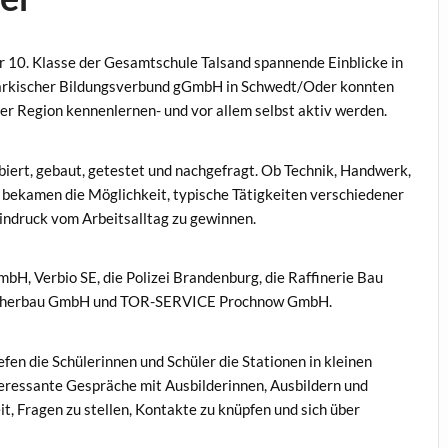
er 10. Klasse der Gesamtschule Talsand spannende Einblicke in
ärkischer Bildungsverbund gGmbH in Schwedt/Oder konnten
r Region kennenlernen- und vor allem selbst aktiv werden.
iert, gebaut, getestet und nachgefragt. Ob Technik, Handwerk,
n bekamen die Möglichkeit, typische Tätigkeiten verschiedener
Eindruck vom Arbeitsalltag zu gewinnen.
bH, Verbio SE, die Polizei Brandenburg, die Raffinerie Bau
cherbau GmbH und TOR-SERVICE Prochnow GmbH.
fen die Schülerinnen und Schüler die Stationen in kleinen
teressante Gespräche mit Ausbilderinnen, Ausbildern und
t, Fragen zu stellen, Kontakte zu knüpfen und sich über