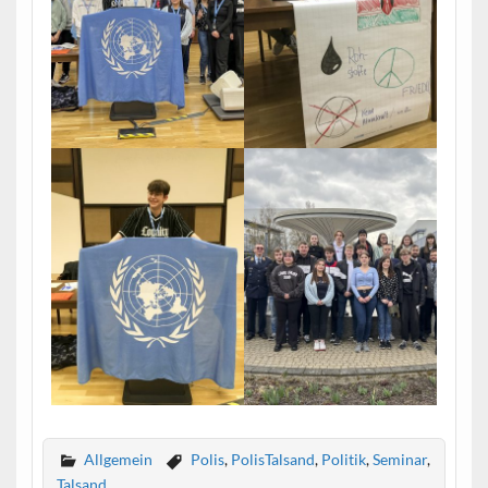
Allgemein
Polis
,
PolisTalsand
,
Politik
,
Seminar
,
Talsand