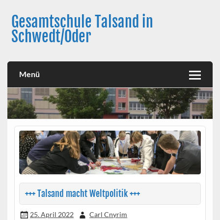
Skip
to
Gesamtschule Talsand in
content
Schwedt/Oder
Menü
+++ Talsand macht Weltpolitik +++
25. April 2022
Carl Cnyrim