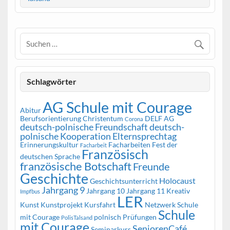
Schlagwörter
AG Schule mit Courage
Abitur
Berufsorientierung
Christentum
DELF AG
Corona
deutsch-polnische Freundschaft
deutsch-
polnische Kooperation
Elternsprechtag
Erinnerungskultur
Facharbeiten
Fest der
Facharbeit
Französisch
deutschen Sprache
französische Botschaft
Freunde
Geschichte
Holocaust
Geschichtsunterricht
Jahrgang 9
Jahrgang 10
Jahrgang 11
Kreativ
Impfbus
LER
Kunst
Kunstprojekt
Kursfahrt
Netzwerk Schule
Schule
mit Courage
polnisch
Prüfungen
PolisTalsand
mit Courage
SeniorenCafé
Seminarkurs