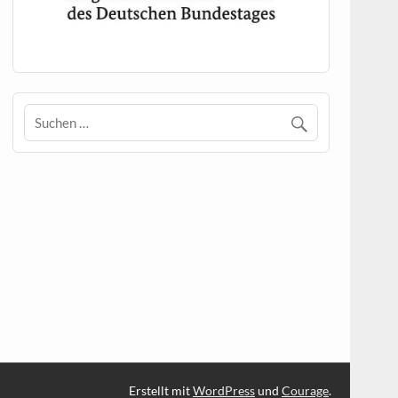
Erstellt mit
WordPress
und
Courage
.