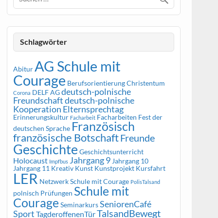
Schlagwörter
AG Schule mit
Abitur
Courage
Berufsorientierung
Christentum
deutsch-polnische
DELF AG
Corona
Freundschaft
deutsch-polnische
Kooperation
Elternsprechtag
Erinnerungskultur
Facharbeiten
Fest der
Facharbeit
Französisch
deutschen Sprache
französische Botschaft
Freunde
Geschichte
Geschichtsunterricht
Jahrgang 9
Holocaust
Jahrgang 10
Impfbus
Jahrgang 11
Kreativ
Kunst
Kunstprojekt
Kursfahrt
LER
Netzwerk Schule mit Courage
PolisTalsand
Schule mit
polnisch
Prüfungen
Courage
SeniorenCafé
Seminarkurs
TalsandBewegt
Sport
TagderoffenenTür